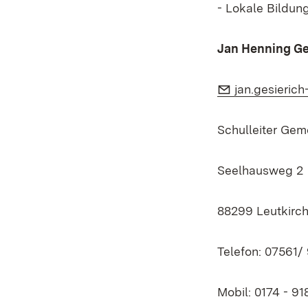
- Lokale Bildun
Jan Henning Ge
E-Mail:
jan.gesieric
Schulleiter Gem
Seelhausweg 2
88299 Leutkirch
Telefon: 07561/
Mobil: 0174 - 91