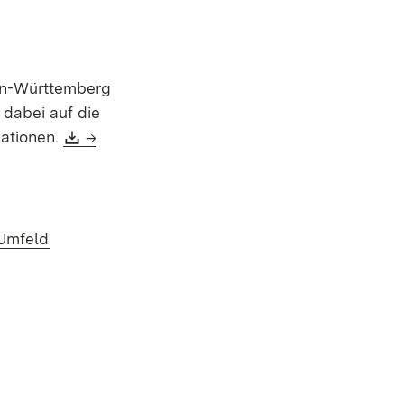
den-Württemberg
 dabei auf die
Download:
ationen.
->
(Öffnet in neuem Fenster)
Umfeld