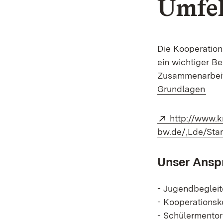
Umfe
Die Kooperation
ein wichtiger Be
Zusammenarbeit 
(Öff
Grundlagen
Extern:
http://www.
bw.de/,Lde/Sta
Unser Anspr
- Jugendbeglei
- Kooperations
- Schülermentor