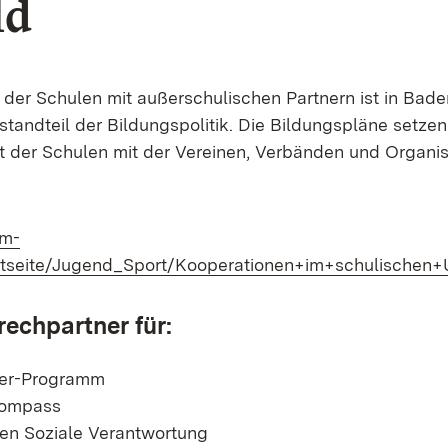
ld
 der Schulen mit außerschulischen Partnern ist in Ba
standteil der Bildungspolitik. Die Bildungspläne setzen
der Schulen mit der Vereinen, Verbänden und Organis
net in neuem Fenster)
km-
rtseite/Jugend_Sport/Kooperationen+im+schulischen+
echpartner für:
ter-Programm
kompass
en Soziale Verantwortung