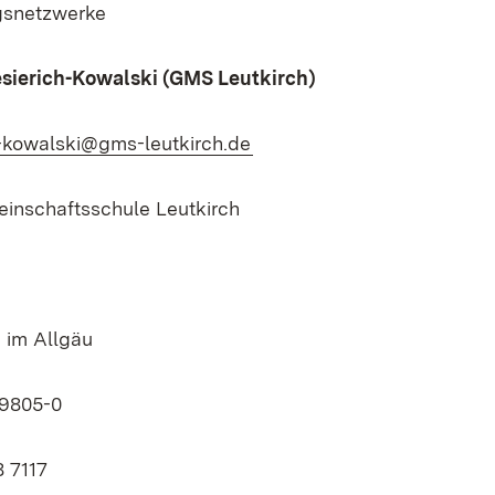
gsnetzwerke
sierich-Kowalski (GMS Leutkirch)
(Öffnet in neuem Fenster)
h-kowalski@gms-leutkirch.de
einschaftsschule Leutkirch
 im Allgäu
 9805-0
8 7117