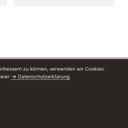
erbessern zu können, verwenden wir Cookies.
serer
Datenschutzerklärung
.
haltsübersicht
Kontakt
Impressum
Datenschutz
Benut