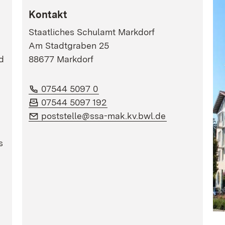
Kontakt
Staatliches Schulamt Markdorf
Am Stadtgraben 25
d
88677 Markdorf
Telefon:
(Öffnet in neuem Fenster)
07544 5097 0
Fax:
(Öffnet in neuem Fenster)
07544 5097 192
E-Mail:
(Öffnet in neu
poststelle@ssa-mak.kv.bwl.de
s