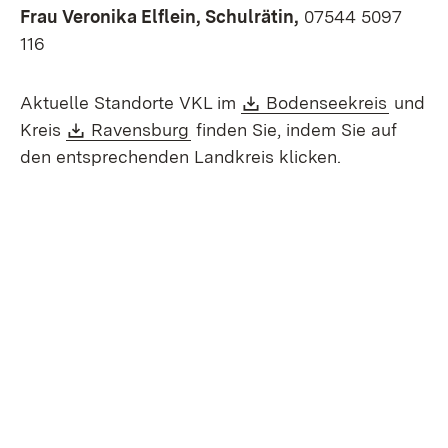
Frau Veronika Elflein, Schulrätin,
07544 5097
116
Download:
(Öffnet
Aktuelle Standorte VKL im
Bodenseekreis
und
Download:
(Öffnet in neuem Fenster)
Kreis
Ravensburg
finden Sie, indem Sie auf
den entsprechenden Landkreis klicken.