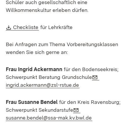
Schüler auch gesellschaftlich eine
Willkommenskultur erleben dürfen.
Download:
(Öffnet in neuem Fenster)
Checkliste
für Lehrkräfte
Bei Anfragen zum Thema Vorbereitungsklassen
wenden Sie sich gerne an:
Frau Ingrid Ackermann
für den Bodenseekreis;
E-Mail:
Schwerpunkt Beratung Grundschule
(Öffnet in neuem Fen
ingrid.ackermann@zsl-rstue.de
Frau Susanne Bendel
für den Kreis Ravensburg;
E-Mail:
Schwerpunkt Sekundarstufe
(Öffnet in neue
susanne.bendel@ssa-mak.kv.bwl.de