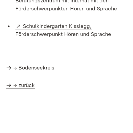
Beratungs­zentrum mit Internat mit den
Förder­schwerpunkten Hören und Sprache
Extern:
(Öffnet in neuem
Schulkindergarten Kisslegg,
Förderschwerpunkt Hören und Sprache
-> Bodenseekreis
-> zurück