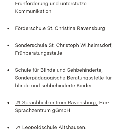
Frühförderung und unterstütze
Kommunikation
Förderschule St. Christina Ravensburg
Sonderschule St. Christoph Wilhelmsdorf,
Frühberatungsstelle
Schule für Blinde und Sehbehinderte,
Sonderpädagogische Beratungsstelle für
blinde und sehbehinderte Kinder
Extern:
(Öffnet in ne
Sprachheilzentrum Ravensburg,
Hör-
Sprachzentrum gGmbH
Extern:
(Öffnet in neuem 
Leopoldschule Altshausen,