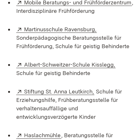
Extern:
(Öf
Mobile Beratungs- und Frühförderzentrum
,
Interdisziplinäre Frühförderung
Extern:
(Öffnet in neuem
Martinusschule Ravensburg,
Sonderpädagogische Beratungsstelle für
Frühförderung, Schule für geistig Behinderte
Extern:
(Öffnet i
Albert-Schweitzer-Schule Kisslegg,
Schule für geistig Behinderte
Extern:
(Öffnet in neuem 
Stiftung St. Anna Leutkirch,
Schule für
Erziehungshilfe, Frühberatungsstelle für
verhaltensauffällige und
entwicklungsverzögerte Kinder
Extern:
(Öffnet in neuem Fenster)
Haslachmühle
, Beratungsstelle für