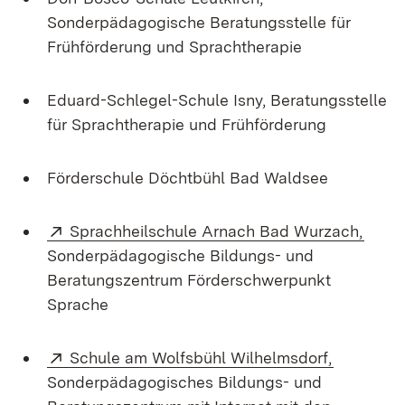
Sonderpädagogische Beratungsstelle für
Frühförderung und Sprachtherapie
Eduard-Schlegel-Schule Isny, Beratungsstelle
für Sprachtherapie und Frühförderung
Förderschule Döchtbühl Bad Waldsee
Extern:
(Öffn
Sprachheilschule Arnach Bad Wurzach,
Sonderpädagogische Bildungs- und
Beratungszentrum Förderschwerpunkt
Sprache
Extern:
(Öffnet i
Schule am Wolfsbühl Wilhelmsdorf,
Sonder­päda­go­gisches Bildungs- und