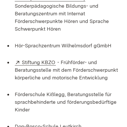
Sonderpädagogische Bildungs- und
Beratungszentrum mit Internat
Förderschwerpunkte Hören und Sprache
Schwerpunkt Hören
Hör-Sprachzentrum Wilhelmsdorf gGmbH
Extern:
(Öffnet in neuem Fenster)
Stiftung KBZO
- Frühförder- und
Beratungsstelle mit dem Förderschwerpunkt
körperliche und motorische Entwicklung
Förderschule Kißlegg, Beratungsstelle für
sprachbehinderte und förderungsbedürftige
Kinder
Don-Bosco-Schule Leutkirch,