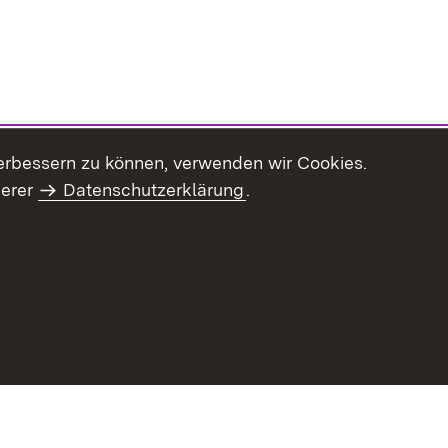
erbessern zu können, verwenden wir Cookies.
serer
Datenschutzerklärung
.
haltsübersicht
Kontakt
Impressum
Datenschutz
Benut