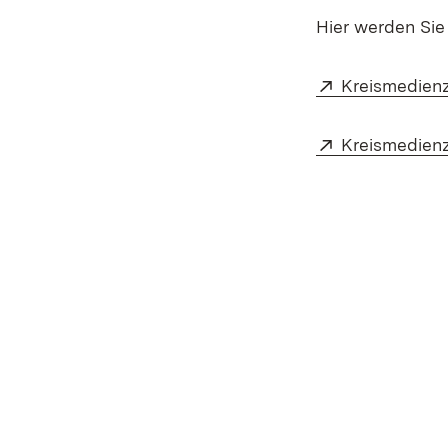
Hier werden Sie 
Extern:
Kreismedien
Extern:
Kreismedien