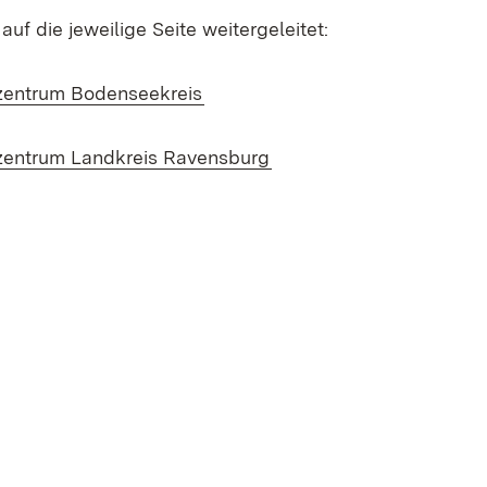
auf die jeweilige Seite weitergeleitet:
(Öffnet in neuem Fenster)
zentrum Bodenseekreis
(Öffnet in neuem Fenste
zentrum Landkreis Ravensburg