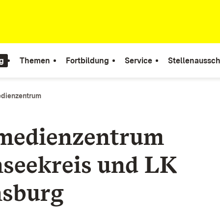
g
Themen
Fortbildung
Service
Stellenaussc
edienzentrum
smedienzentrum
seekreis und LK
sburg