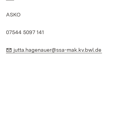
ASKO
07544 5097 141
E-Mail:
(Öffnet in n
jutta.hagenauer@ssa-mak.kv.bwl.de