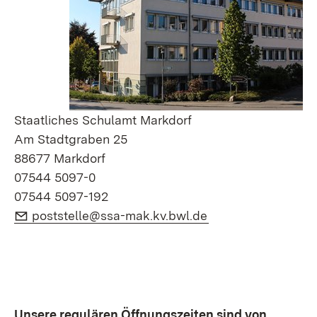
Staatliches Schulamt Markdorf
Am Stadtgraben 25
88677 Markdorf
07544 5097-0
07544 5097-192
E-Mail:
(Öffnet in neuem F
poststelle@ssa-mak.kv.bwl.de
Unsere regulären Öffnungszeiten sind von