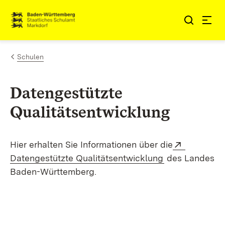
Zum Inhalt springen
Link zur Startseite
Schulen
Datengestützte
Qualitätsentwicklung
Extern:
Hier erhalten Sie Informationen über die
(Öffnet in neu
Datengestützte Qualitätsentwicklung
des Landes
Baden-Württemberg.