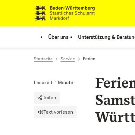
Zum Inhalt springen
Link zur Startseite
Über uns
Unterstützung & Beratun
Startseite
Service
Ferien
Ferie
Lesezeit: 1 Minute
Samst
Teilen
Würt
Text vorlesen