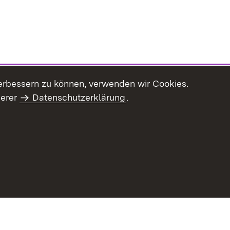
erbessern zu können, verwenden wir Cookies.
serer
Datenschutzerklärung
.
haltsübersicht
Kontakt
Impressum
Datenschutz
Benut